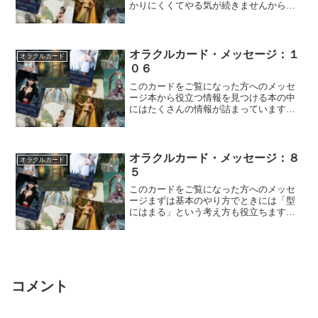
かりにくくてやる気が続きませんから、
自分よりも「少し先を行く人」を目標に
するのがいい...
オラクルカード・メッセージ：１
オラクルカード
０６
このカードをご覧になった方へのメッセ
ージ本から役立つ情報を見つける本の中
にはたくさんの情報が詰まっています。
日々の生活の中に役立てていける知恵を
探すには「本...
オラクルカード・メッセージ：８
オラクルカード
５
このカードをご覧になった方へのメッセ
ージまずは基本のやり方でときには「型
にはまる」という考え方も役立ちます。
型にはまらず自由に発想した動きのほう
が可能性が広...
コメント