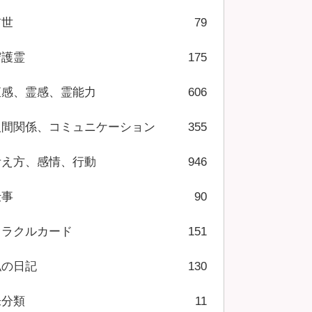
前世
79
守護霊
175
直感、霊感、霊能力
606
人間関係、コミュニケーション
355
考え方、感情、行動
946
仕事
90
オラクルカード
151
私の日記
130
未分類
11