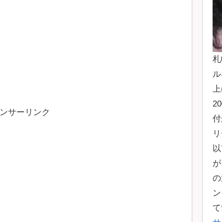
札
ル
上
2
ンサーリンク
付
リ
以
が
の
ン
て