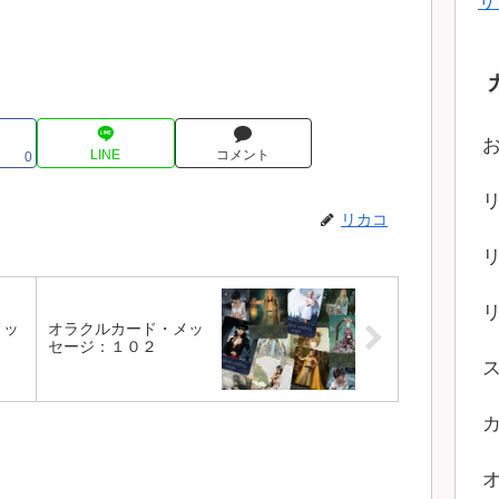
サ
LINE
コメント
0
リカコ
メッ
オラクルカード・メッ
セージ：１０２