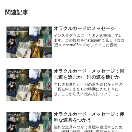
関連記事
オラクルカードのメッセージ
オラクルカード
インスタグラムに、ときどき投稿してい
ます。この投稿をInstagramで見るリカコ
(@blueberry05blue)がシェアした投稿
オラクルカード・メッセージ：同
オラクルカード
じ道を進むか、別の道を進むか
同じ道を進むか、別の道を進むか人生の
「真ん中」あたりの時期にきたときに
は、ここから先の進み方について、じっ
くりと考えていくことが必要です。これ
までの軌跡を、...
オラクルカード・メッセージ：便
オラクルカード
利な道具をつかう
便利な道具をつかう目標を達成するため
に、便利な情報、便利な道具があるな