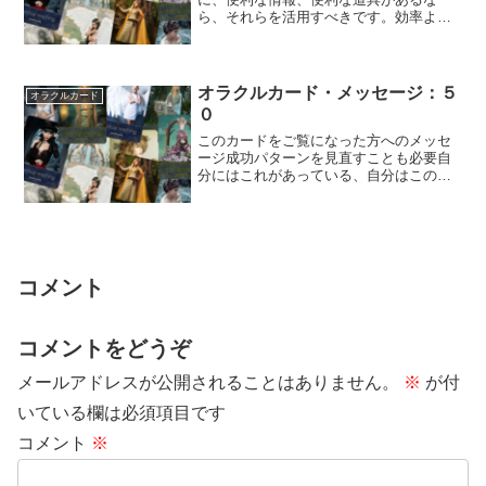
ら、それらを活用すべきです。効率よく
やることは手抜きではありません。人生
の時間を有効に...
オラクルカード・メッセージ：５
オラクルカード
０
このカードをご覧になった方へのメッセ
ージ成功パターンを見直すことも必要自
分にはこれがあっている、自分はこの方
法だと結果を出せるという「成功パター
ン」はときど...
コメント
コメントをどうぞ
メールアドレスが公開されることはありません。
※
が付
いている欄は必須項目です
コメント
※