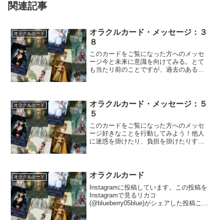
関連記事
オラクルカード・メッセージ：３
オラクルカード
８
このカードをご覧になった方へのメッセ
ージ今と未来に意識を向けてみる。とて
も当たり前のことですが、過去のあるシ
チュエーションで起こった出来事は「そ
のときのこと...
オラクルカード・メッセージ：５
オラクルカード
５
このカードをご覧になった方へのメッセ
ージ好きなことを行動してみよう！他人
に迷惑を掛けたり、負担を掛けたりする
のでなければ、もっと自由に「してみた
いこと」をし...
オラクルカード
オラクルカード
Instagramに投稿しています。この投稿を
Instagramで見るリカコ
(@blueberry05blue)がシェアした投稿この
投稿をInstagram...