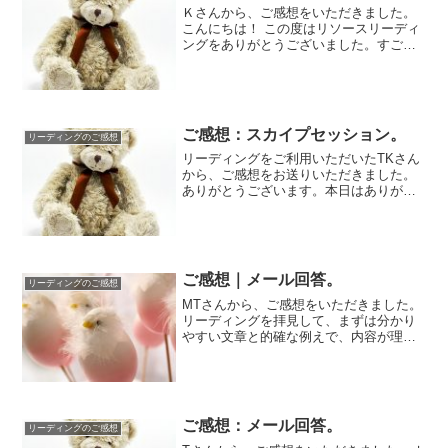
Ｋさんから、ご感想をいただきました。
こんにちは！ この度はリソースリーディ
ングをありがとうございました。すごい
ボリュームがあって、読み応えがあり、
心当たりあ...
ご感想：スカイプセッション。
リーディングのご感想
リーディングをご利用いただいたTKさん
から、ご感想をお送りいただきました。
ありがとうございます。本日はありがと
うございました。絶望的で八方ふさがり
に感じてい...
ご感想｜メール回答。
リーディングのご感想
MTさんから、ご感想をいただきました。
リーディングを拝見して、まずは分かり
やすい文章と的確な例えで、内容が理解
しやすい点が素晴らしい思いました。内
容はかなり...
ご感想：メール回答。
リーディングのご感想