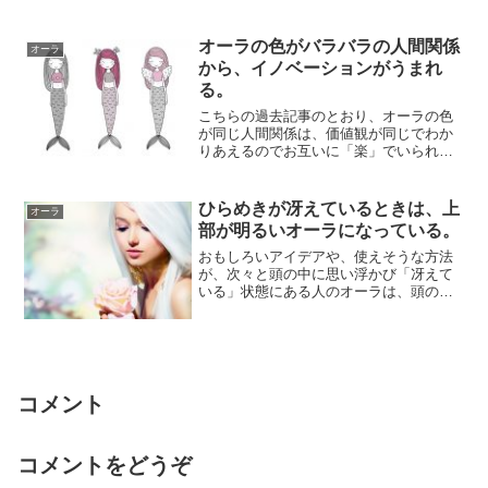
のものごとへ...
オーラの色がバラバラの人間関係
オーラ
から、イノベーションがうまれ
る。
こちらの過去記事のとおり、オーラの色
が同じ人間関係は、価値観が同じでわか
りあえるのでお互いに「楽」でいられま
す。しかし違いが少ない分「落ち着きす
ぎてしまう」...
ひらめきが冴えているときは、上
オーラ
部が明るいオーラになっている。
おもしろいアイデアや、使えそうな方法
が、次々と頭の中に思い浮かび「冴えて
いる」状態にある人のオーラは、頭の付
近のオーラが上部にいくほど明るくなっ
ています。「...
コメント
コメントをどうぞ