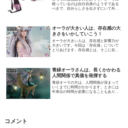
映っているのは自分自身のようすである
べきで、自分らしさを出さずにいて外の
エネルギーばかりが映ってしまうと調子
がでなくなっ...
オーラが大きい人は、存在感の大
オーラ
きさをいかしていこう！
オーラが大きい人は、存在感と影響力が
大きいです。今回は「存在感」について
とりあげます。存在感とは、そこに在る
という印象が大きいことです。つまり、
何もしていな...
青緑オーラさんは、長くかかわる
オーラ
人間関係で真価を発揮する
青緑オーラの方は、人間関係が深まって
いくまでに時間がかかります。ときには
年単位の時間が必要になることもありま
す。相手からみて「この人はこういう
人」というのが...
コメント