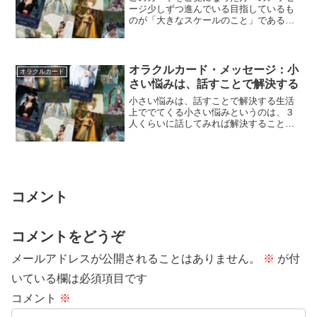
ージ少しずつ進んでいる目指しているも
のが「大きなスケールのこと」であるほ
ど、努力をしても近づいている実感はな
かなかわきに...
オラクルカード・メッセージ：小
オラクルカード
さい悩みは、話すことで解決する
小さい悩みは、話すことで解決する生活
上ででてくる小さい悩みというのは、３
人くらいに話してみれば解決することが
多いです。３回話すうちに、自分の心が
軽くなって元...
コメント
コメントをどうぞ
メールアドレスが公開されることはありません。
※
が付
いている欄は必須項目です
コメント
※