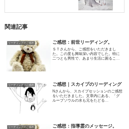
関連記事
ご感想：前世リーディング。
リーディングのご感想
ＳＴさんから、ご感想をいただきまし
た。この度も興味深い内容でした。特に
二つとも男性で、あまり生活に困ること
が無かったの辺りが、妙に納得、という
か。 仕事では...
ご感想｜スカイプのリーディング
リーディングのご感想
Nさんから、スカイプセッションのご感想
をいただきました。文章内にある、「グ
ループソウルの水も元をたどる
と・・・」というのは、そのとおりです
ね！お伝えした説明...
ご感想：指導霊のメッセージ。
リーディングのご感想