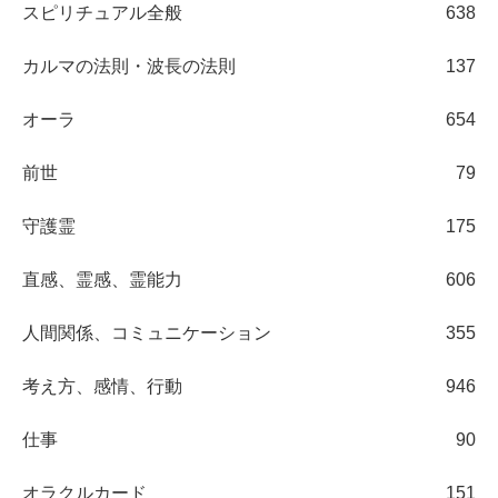
スピリチュアル全般
638
カルマの法則・波長の法則
137
オーラ
654
前世
79
守護霊
175
直感、霊感、霊能力
606
人間関係、コミュニケーション
355
考え方、感情、行動
946
仕事
90
オラクルカード
151