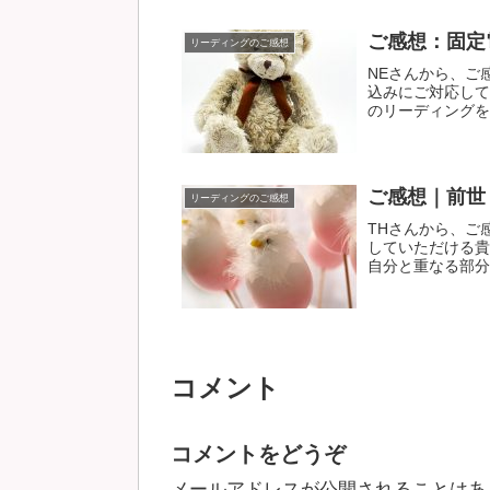
ご感想：固定
リーディングのご感想
NEさんから、ご
込みにご対応して
のリーディングをお
ご感想｜前世
リーディングのご感想
THさんから、ご
していただける貴
自分と重なる部分が
コメント
コメントをどうぞ
メールアドレスが公開されることはあ