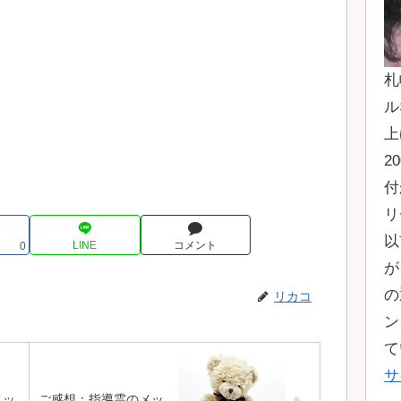
札
ル
上
2
付
リ
以
LINE
コメント
0
が
の
リカコ
ン
て
サ
メッ
ご感想：指導霊のメッ