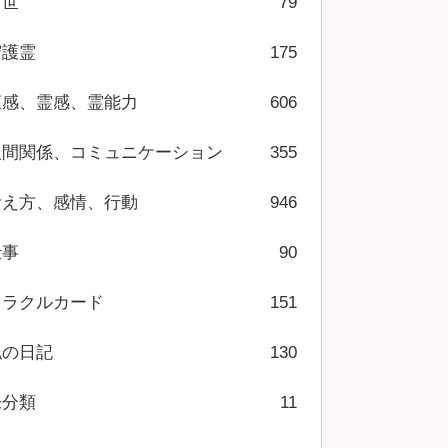
前世
79
守護霊
175
直感、霊感、霊能力
606
人間関係、コミュニケーション
355
考え方、感情、行動
946
仕事
90
オラクルカード
151
私の日記
130
未分類
11