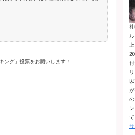
札
ル
上
2
キング」投票をお願いします！
付
リ
以
が
の
ン
て
サ