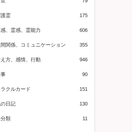
前世
79
守護霊
175
直感、霊感、霊能力
606
人間関係、コミュニケーション
355
考え方、感情、行動
946
仕事
90
オラクルカード
151
私の日記
130
未分類
11