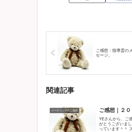
ご感想：指導霊の
セージ。
関連記事
ご感想｜２０
リーディングのご感想
YEさんから、ご
がとうございまし
っています＾＾ ス