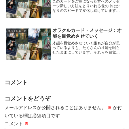
このカードをご覧になった方へのメッセ
ージ新しい方法をとりいれる世の中はか
なりのスピードで変化し続けています
し、自分自身も成長という変化をし続け
ています。たと...
オラクルカード・メッセージ：才
オラクルカード
能を目覚めさせていく
才能を目覚めさせていく誰もが自分が思
っているよりも、たくさんの才能を眠ら
せたままにしています。それらを目覚め
させて活用していけたら、人生はさらに
創造的になり...
コメント
コメントをどうぞ
メールアドレスが公開されることはありません。
※
が付
いている欄は必須項目です
コメント
※