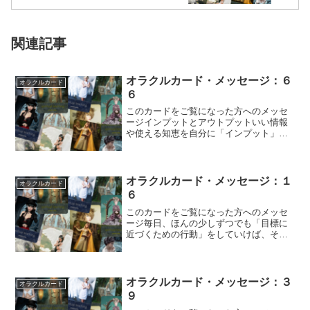
関連記事
オラクルカード・メッセージ：６
オラクルカード
６
このカードをご覧になった方へのメッセ
ージインプットとアウトプットいい情報
や使える知恵を自分に「インプット」す
る機会を得られたら、それらを誰かのた
めに「アウト...
オラクルカード・メッセージ：１
オラクルカード
６
このカードをご覧になった方へのメッセ
ージ毎日、ほんの少しずつでも「目標に
近づくための行動」をしていけば、その
分だけゴールに近づいていきます。いき
なり大きなこ...
オラクルカード・メッセージ：３
オラクルカード
９