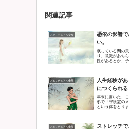
関連記事
憑依の影響で
スピリチュアル全般
い。
眠っている間の意
り、意識があちら
性があるとか、予知
人生経験があ
スピリチュアル全般
につくられる
年末に書いた、こ
形で「守護霊のメ
という体をとります
ストレッチで
スピリチュアル全般