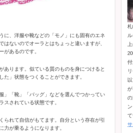
札
うに、洋服や靴などの「モノ」にも固有のエネ
ル
ではないのでオーラとはちょっと違いますが、
上
ーがあるのです。
2
付
があります。似ている質のものを身につけると
リ
した」状態をつくることができます。
以
が
服」「靴」「バッグ」などを選んでつかってい
の
ラスされている状態です。
ン
て
くられて自信がもてます。自分という存在が引
サ
に力が乗るようになります。