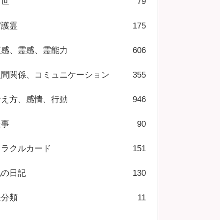
前世
79
守護霊
175
直感、霊感、霊能力
606
人間関係、コミュニケーション
355
考え方、感情、行動
946
仕事
90
オラクルカード
151
私の日記
130
未分類
11