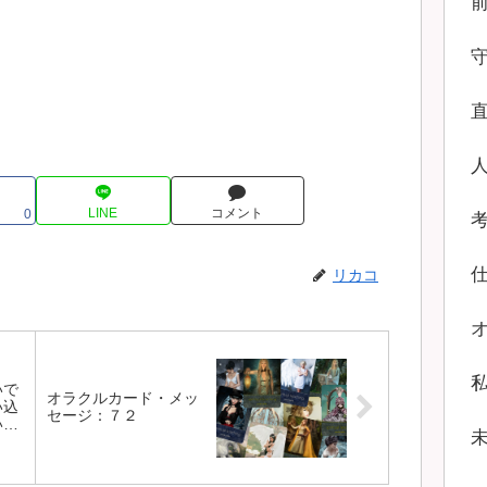
LINE
コメント
0
リカコ
いで
オラクルカード・メッ
い込
セージ：７２
いで