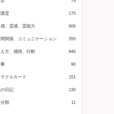
前世
79
守護霊
175
直感、霊感、霊能力
606
人間関係、コミュニケーション
355
考え方、感情、行動
946
仕事
90
オラクルカード
151
私の日記
130
未分類
11