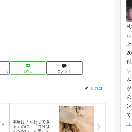
札
ル
上
2
付
リ
LINE
コメント
0
以
が
リカコ
の
ン
て
本当は「やればでき
サ
ディ
る」のに、「自分は、
できない」と思ってい