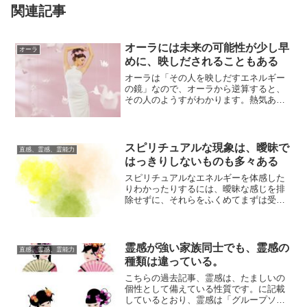
関連記事
オーラには未来の可能性が少し早
オーラ
めに、映しだされることもある
オーラは「その人を映しだすエネルギー
の鏡」なので、オーラから逆算すると、
その人のようすがわかります。熱気あふ
れる状態ならやる気に満ちていることが
わかり、エネ...
スピリチュアルな現象は、曖昧で
直感、霊感、霊能力
はっきりしないものも多々ある
スピリチュアルなエネルギーを体感した
りわかったりするには、曖昧な感じを排
除せずに、それらをふくめてまずは受け
入れてみることです。微細なエネルギー
による現象で...
霊感が強い家族同士でも、霊感の
直感、霊感、霊能力
種類は違っている。
こちらの過去記事、霊感は、たましいの
個性として備えている性質です。に記載
しているとおり、霊感は「グループソウ