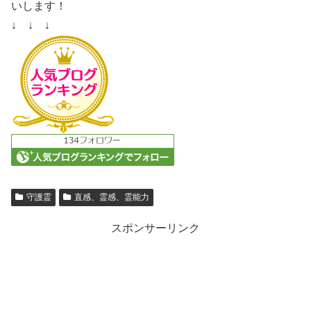
いします！
↓ ↓ ↓
守護霊
直感、霊感、霊能力
スポンサーリンク