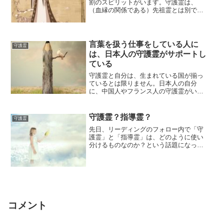
割のスピリットがいます。守護霊は、
（血縁の関係である）先祖霊とは別です
ので、日本人のスピリットとは限らず、
外国人のスピリ...
言葉を扱う仕事をしている人に
守護霊
は、日本人の守護霊がサポートし
ている
守護霊と自分は、生まれている国が揃っ
ているとは限りません。日本人の自分
に、中国人やフランス人の守護霊がいる
ことも普通によくあります。他界した身
内である先祖霊...
守護霊？指導霊？
守護霊
先日、リーディングのフォロー内で「守
護霊」と「指導霊」は、どのように使い
分けるものなのか？という話題になった
ので、ブログにも書いておきます。これ
らの表現は、...
コメント