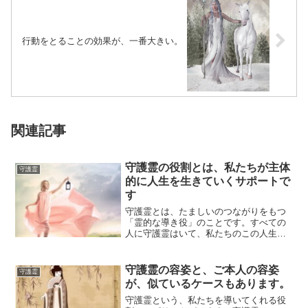
行動をとることの効果が、一番大きい。
関連記事
守護霊の役割とは、私たちが主体
守護霊
的に人生を生きていくサポートで
す
守護霊とは、たましいのつながりをもつ
「霊的な導き役」のことです。すべての
人に守護霊はいて、私たちのこの人生を
霊的な観点から見守り導いています。文
字にすると「...
守護霊の容姿と、ご本人の容姿
守護霊
が、似ているケースもあります。
守護霊という、私たちを導いてくれる役