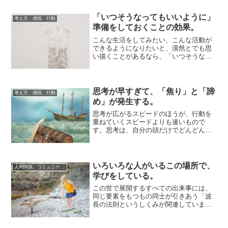
「いつそうなってもいいように」
考え方、感情、行動
準備をしておくことの効果。
こんな生活をしてみたい、こんな活動が
できるようになりたいと、漠然とでも思
い描くことがあるなら、「いつそうなっ
てもいいように、準備をしておく」とよ
いのです。「...
思考が早すぎて、「焦り」と「諦
考え方、感情、行動
め」が発生する。
思考が広がるスピードのほうが、行動を
重ねていくスピードよりも速いもので
す。思考は、自分の頭だけでどんどん先
に進めていけますが、行動をするには、
自分だけの都合...
いろいろな人がいるこの場所で、
人間関係、コミュニケーション
学びをしている。
この世で展開するすべての出来事には、
同じ要素をもつもの同士が引きあう「波
長の法則というしくみが関連していま
す。人間関係についてもこのしくみが当
てはまり、何か...