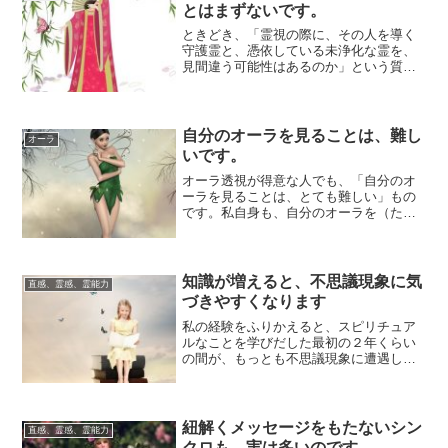
とはまずないです。
ときどき、「霊視の際に、その人を導く
守護霊と、憑依している未浄化な霊を、
見間違う可能性はあるのか」という質問
をいただくことがあります。結論からい
えば、まず「...
自分のオーラを見ることは、難し
オーラ
いです。
オーラ透視が得意な人でも、「自分のオ
ーラを見ることは、とても難しい」もの
です。私自身も、自分のオーラを（たと
えば鏡越しなどで）詳細を把握するよう
なことはでき...
知識が増えると、不思議現象に気
直感、霊感、霊能力
づきやすくなります
私の経験をふりかえると、スピリチュア
ルなことを学びだした最初の２年くらい
の間が、もっとも不思議現象に遭遇して
いた気がします。感性が伸びて冴えてい
くことと、こ...
紐解くメッセージをもたないシン
直感、霊感、霊能力
クロも、実は多いのです。