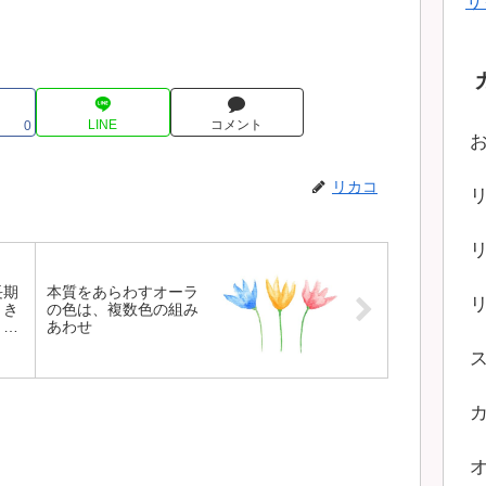
サ
LINE
コメント
0
リカコ
長期
本質をあらわすオーラ
とき
の色は、複数色の組み
とい
あわせ