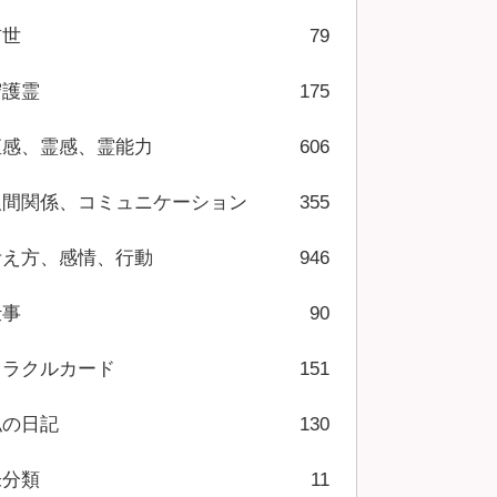
前世
79
守護霊
175
直感、霊感、霊能力
606
人間関係、コミュニケーション
355
考え方、感情、行動
946
仕事
90
オラクルカード
151
私の日記
130
未分類
11