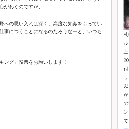
心がわくのですが、
野への思い入れは深く、高度な知識をもってい
仕事につくことになるのだろうなーと、いつも
札
ル
上
2
キング」投票をお願いします！
付
リ
以
が
の
ン
て