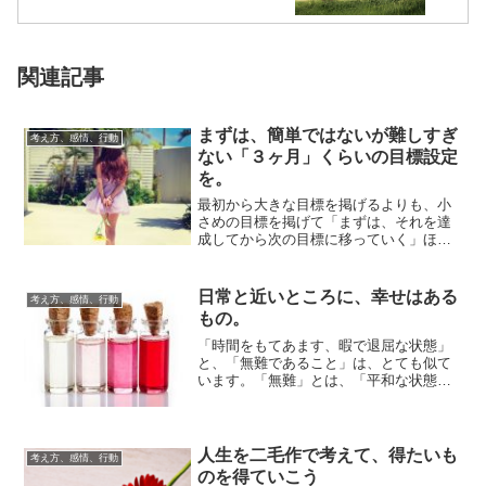
関連記事
まずは、簡単ではないが難しすぎ
考え方、感情、行動
ない「３ヶ月」くらいの目標設定
を。
最初から大きな目標を掲げるよりも、小
さめの目標を掲げて「まずは、それを達
成してから次の目標に移っていく」ほう
が、モチベーションの維持が楽です。ゴ
ールが遠すぎ...
日常と近いところに、幸せはある
考え方、感情、行動
もの。
「時間をもてあます、暇で退屈な状態」
と、「無難であること」は、とても似て
います。「無難」とは、「平和な状態」
でもあります。「平和」であれば、「安
定している」...
人生を二毛作で考えて、得たいも
考え方、感情、行動
のを得ていこう