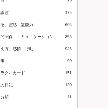
前世
79
守護霊
175
直感、霊感、霊能力
606
人間関係、コミュニケーション
355
考え方、感情、行動
946
仕事
90
オラクルカード
151
私の日記
130
未分類
11