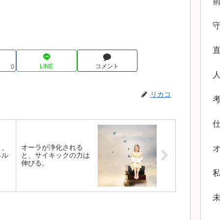
LINE
コメント
0
リカコ
と、
オーラが浄化される
ネル
と、サイキックの力は
伸びる。