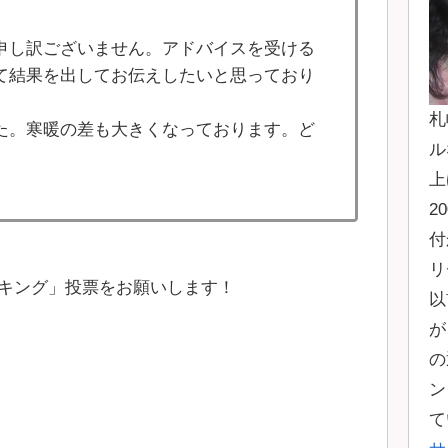
申し訳ございません。アドバイスを受ける
て結果を出してお伝えしたいと思っており
札
た。寒暖の差も大きくなっております。ど
ル
上
2
付
リ
キング」投票をお願いします！
以
が
の
ン
て