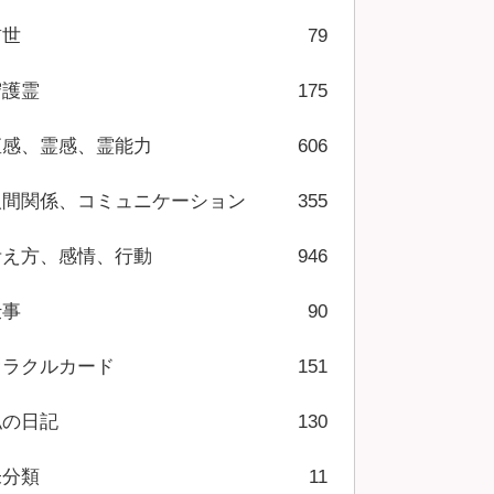
前世
79
守護霊
175
直感、霊感、霊能力
606
人間関係、コミュニケーション
355
考え方、感情、行動
946
仕事
90
オラクルカード
151
私の日記
130
未分類
11