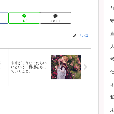
LINE
コメント
0
リカコ
係
未来がこうなったらい
れ
いという、目標をもっ
てし
ていくこと。