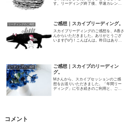
す。リーディング終了後、早速カレンダ
ーの裏に 自分をどのように活かして行っ
たら良い...
ご感想｜スカイプリーディング。
リーディングのご感想
スカイプリーディングのご感想を、A香さ
んからいただきました。ありがとうござ
います(^o^)！こんばんは。昨日はありが
とうございました。今まで自分の中で
『なん...
ご感想｜スカイプのリーディン
リーディングのご感想
グ。
Mさんから、スカイプセッションのご感
想をお送りいただきました。「年間リー
ディング」に引き続きのご利用と、ご感
想を提供していただいてありがとうござ
います（年間...
コメント