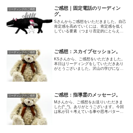
ご感想｜固定電話のリーディン
リーディングのご感想
グ。
Sさんからご感想をいただきました。自己
肯定感を高めていくには、肯定感を低く
している要素（つまり否定的にとらえて
いる要素）は具体的にどの部分なのか、
という考え...
ご感想：スカイプセッション。
リーディングのご感想
KSさんから、ご感想をいただきました。
本日はリーディングをしていただきあり
がとうございました。沢山の学びになる
言葉達をメモさせていただきました。手
帳に写して...
ご感想：指導霊のメッセージ。
リーディングのご感想
Mさんから、ご感想をお送りいただきま
した(^_^)。ありがとうございます。今回
は私が日々考えている事や思考パターン
を細かく説明していただいて、図星です
ごく恥...