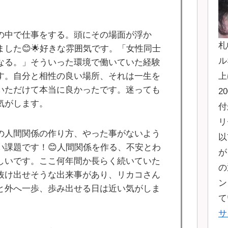
の中で仕事をする。頭にその場面が浮か
札
した😊🌟好きな雰囲気です。「女性同士
ル
なる。」そういった環境で働いていた経験
す。自分と相性の良い場所、それは一生を
上
いただけて本当に良かったです。迷っても
2
気がします。
付
リ
の人間関係の作り方、やった事がないよう
以
い課題です！😊人間関係を作る、不安とわ
が
しいです。ここ何年間か長らく続いていた
の
抜け出せそうな出来事があり、リカコさん
ン
と外へ一歩、歩み出せる日は近い気がしま
て
サ