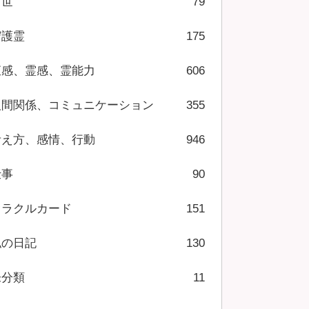
前世
79
守護霊
175
直感、霊感、霊能力
606
人間関係、コミュニケーション
355
考え方、感情、行動
946
仕事
90
オラクルカード
151
私の日記
130
未分類
11