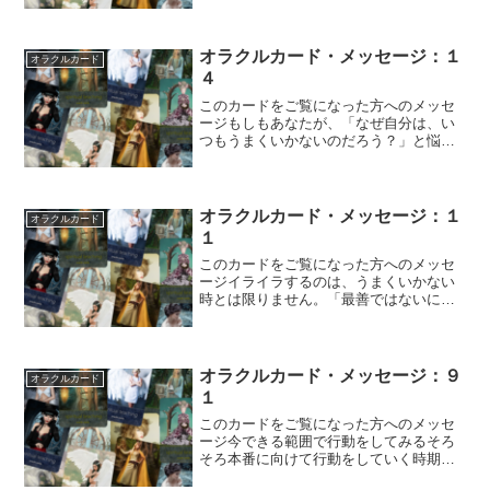
それこそが「...
オラクルカード・メッセージ：１
オラクルカード
４
このカードをご覧になった方へのメッセ
ージもしもあなたが、「なぜ自分は、い
つもうまくいかないのだろう？」と悩ん
でいるとすれば、その答えは「いつも、
あと少しのと...
オラクルカード・メッセージ：１
オラクルカード
１
このカードをご覧になった方へのメッセ
ージイライラするのは、うまくいかない
時とは限りません。「最善ではないにし
ろ、すべてがうまくいっているとき」に
も、安定した...
オラクルカード・メッセージ：９
オラクルカード
１
このカードをご覧になった方へのメッセ
ージ今できる範囲で行動をしてみるそろ
そろ本番に向けて行動をしていく時期で
す。準備の動きはそこまでにして、本番