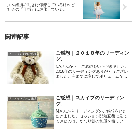
人や経済の動きは停滞しているけれど、
社会の「仕様」は進化している。
関連記事
ご感想｜２０１８年のリーディン
リーディングのご感想
グ。
NAさんから、ご感想をいただきました。
2018年のリーディングありがとうござい
ました。今までに増してボリュームがあ
り、より日々に活かしやすい内容に感じ
ました...
ご感想｜スカイプのリーディン
リーディングのご感想
グ。
Mさんからリーディングのご感想をいた
だきました。セッション開始直後に見え
てきたのは、かなり昔の制服を着ている
くらいの年代の頃のことで、そこから雑
談的に話がス...