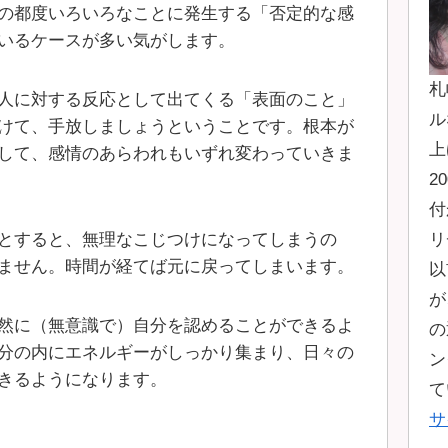
の都度いろいろなことに発生する「否定的な感
いるケースが多い気がします。
札
人に対する反応として出てくる「表面のこと」
ル
けて、手放しましょうということです。根本が
上
して、感情のあらわれもいずれ変わっていきま
2
付
リ
とすると、無理なこじつけになってしまうの
ません。時間が経てば元に戻ってしまいます。
以
が
然に（無意識で）自分を認めることができるよ
の
分の内にエネルギーがしっかり集まり、日々の
ン
きるようになります。
て
サ