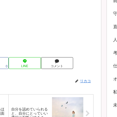
LINE
コメント
0
リカコ
るほ
自分を認めていられる
場面
と、自分にとっていい