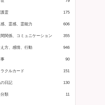
前世
79
守護霊
175
直感、霊感、霊能力
606
人間関係、コミュニケーション
355
考え方、感情、行動
946
仕事
90
オラクルカード
151
私の日記
130
未分類
11