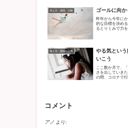
ゴールに向か
考え方、感情、行動
昨年から今年にか
的な目標を決める
るとりくみで力をた
やる気という
考え方、感情、行動
いこう
ここ数か月で、「
さを出していきた
の間、コロナで行動
コメント
アノ
より: