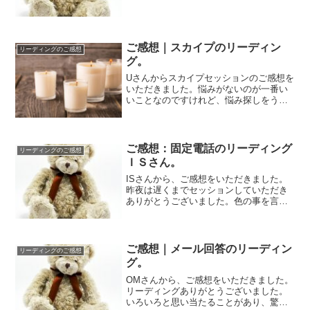
こと、また周り...
ご感想｜スカイプのリーディン
リーディングのご感想
グ。
Uさんからスカイプセッションのご感想を
いただきました。悩みがないのが一番い
いことなのですけれど、悩み探しをうき
うきとしてみるという明るさがいいです
よね笑！オ...
ご感想：固定電話のリーディング
リーディングのご感想
ＩＳさん。
ISさんから、ご感想をいただきました。
昨夜は遅くまでセッションしていただき
ありがとうございました。色の事を言わ
れていましたが、タンスを開けて似たよ
うなのがあ...
ご感想｜メール回答のリーディン
リーディングのご感想
グ。
OMさんから、ご感想をいただきました。
リーディングありがとうございました。
いろいろと思い当たることがあり、驚き