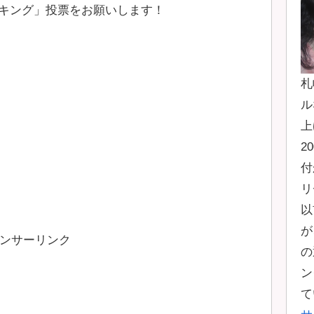
キング」投票をお願いします！
札
ル
上
2
付
リ
以
が
ンサーリンク
の
ン
て