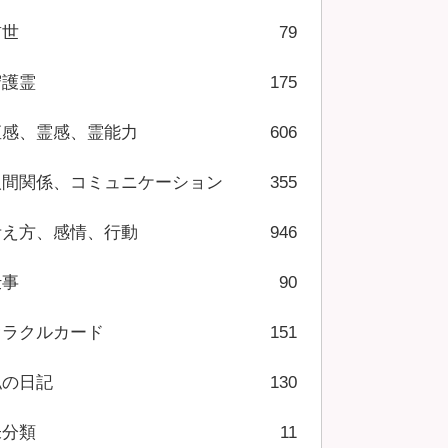
前世
79
守護霊
175
直感、霊感、霊能力
606
人間関係、コミュニケーション
355
考え方、感情、行動
946
仕事
90
オラクルカード
151
私の日記
130
未分類
11