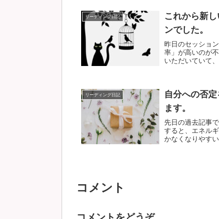
これから新し
リーディング日記
ンでした。
昨日のセッション
率」が高いのが不
いただいていて、ス
自分への否定
リーディング日記
ます。
先日の過去記事で
すると、エネルギ
かなくなりやすいで
コメント
コメントをどうぞ