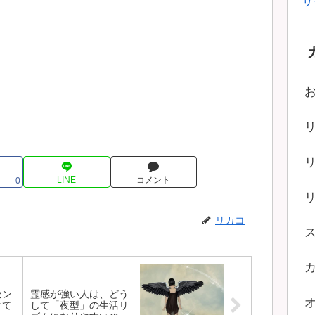
サ
LINE
コメント
0
リカコ
セン
霊感が強い人は、どう
けて
して「夜型」の生活リ