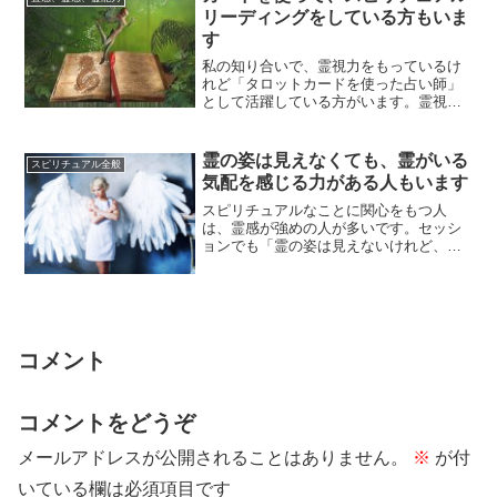
リーディングをしている方もいま
す
私の知り合いで、霊視力をもっているけ
れど「タロットカードを使った占い師」
として活躍している方がいます。霊視力
でのリーディングがメインだけれど、お
客さんにはあ...
霊の姿は見えなくても、霊がいる
スピリチュアル全般
気配を感じる力がある人もいます
スピリチュアルなことに関心をもつ人
は、霊感が強めの人が多いです。セッシ
ョンでも「霊の姿は見えないけれど、霊
がいる雰囲気とかを感じることがある」
という話をお聞...
コメント
コメントをどうぞ
メールアドレスが公開されることはありません。
※
が付
いている欄は必須項目です