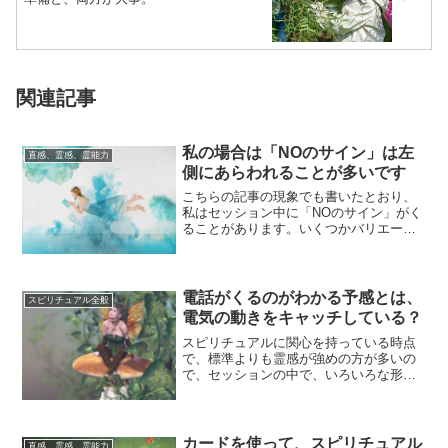
関連記事
私の場合は「NOのサイン」は左
直感、霊感、霊能力
側にあらわれることが多いです
こちらの記事の現象でも書いたとおり、
私はセッション中に「NOのサイン」がく
ることがあります。いくつかバリエーシ
ョンがあるのですが、そのうちのひとつ
は記事内に...
電話がくるのがわかる予感とは、
スピリチュアル全般
電気の動きをキャッチしている？
スピリチュアルに関心を持っている時点
で、標準よりも霊感が強めの方が多いの
で、セッションの中で、いろいろな形で
の霊感のあらわれや、不思議現象に遭遇
した話などを...
カードを使って、スピリチュアル
直感、霊感、霊能力