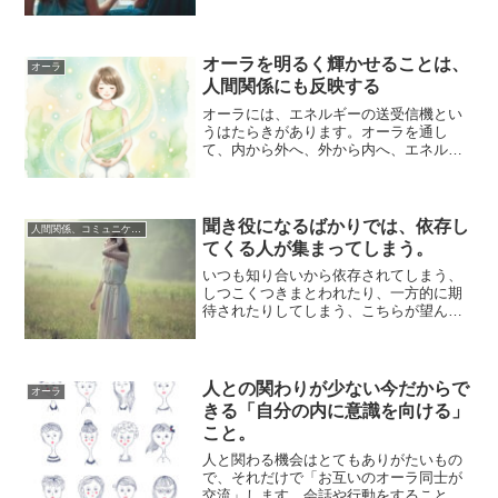
ない相手との人間関係」に、苦労させら
れることは多...
オーラを明るく輝かせることは、
オーラ
人間関係にも反映する
オーラには、エネルギーの送受信機とい
うはたらきがあります。オーラを通し
て、内から外へ、外から内へ、エネルギ
ーが伝えられています。明るく輝くオー
ラであれば、エ...
聞き役になるばかりでは、依存し
人間関係、コミュニケーション
てくる人が集まってしまう。
いつも知り合いから依存されてしまう、
しつこくつきまとわれたり、一方的に期
待されたりしてしまう、こちらが望んで
いない人間関係を要求してくるような相
手がなぜか周...
人との関わりが少ない今だからで
オーラ
きる「自分の内に意識を向ける」
こと。
人と関わる機会はとてもありがたいもの
で、それだけで「お互いのオーラ同士が
交流」します。会話や行動をすること