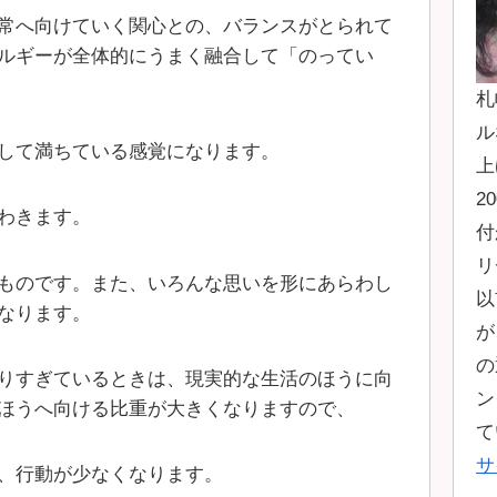
常へ向けていく関心との、バランスがとられて
ルギーが全体的にうまく融合して「のってい
札
ル
して満ちている感覚になります。
上
2
わきます。
付
リ
ものです。また、いろんな思いを形にあらわし
以
なります。
が
の
りすぎているときは、現実的な生活のほうに向
ン
ほうへ向ける比重が大きくなりますので、
て
サ
、行動が少なくなります。