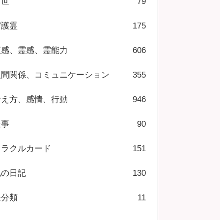
前世
79
守護霊
175
直感、霊感、霊能力
606
人間関係、コミュニケーション
355
考え方、感情、行動
946
仕事
90
オラクルカード
151
私の日記
130
未分類
11