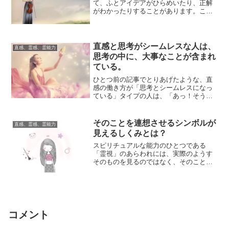
て、ふとアイデアがひらめいたり、正解
がわかったりすることがあります。こう
した力がわりと強めの人は、これまでの
経験から自分の...
直感と思考がシームレスな人は、
直感、霊感、霊能力
思考の中に、大事なことが含まれ
ている。
ひとつ前の記事でとりあげたような、直
感の働き方が「思考とシームレスになっ
ている」タイプの人は、「あっ！そう
だ！」とか「ピンときた！」的な、ひら
めき的な直感ば...
そのことを連想させるシンボルが
直感、霊感、霊能力
見えるしくみとは？
スピリチュアルな能力のひとつである
「霊視」のあらわれには、実際のようす
そのものを見るのではなく、そのことを
連想させるイメージ画像、文字、記号、
といったシンボ...
コメント