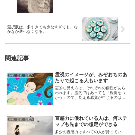
選択肢は、多すぎても少なすぎても、な
かなか選べなくなる。
関連記事
霊視のイメージが、みぞおちのあ
直感、霊感、霊能力
たりで起こる人もいます
霊的な見え方は、それぞれの個性があら
われます。霊的ではあっても「視覚をつ
かう」ので、見える感覚が生じるのは
「目の近く」「頭の中」になるのが一般
的と思います。...
直感力に優れている人は、何ステ
直感、霊感、霊能力
ップも先までの想定ができる
多少の直感力はすべての人が持ってい