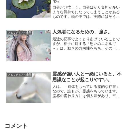
る。
自分だけ忙しく、自分ばかり負担が多い
ような気持ちになってしまうことがある
ものです。頭の中では、実際にはそうと
も言えないとわかっているのだけれど
も、わかってい...
人気者になるための、強さ。
スピリチュアル全般
最近の記事でよくとりあげていることで
すが、相手に対する「思いのエネルギ
－」は、動きの方向性をもち、その一部
分が、相手のところへ届きます。たくさ
んの人から、関...
霊感が強い人と一緒にいると、不
スピリチュアル全般
思議なことが起こりやすい。
人は、「肉体をもっている霊的な存在」
なので、誰もが、霊感をもっています。
霊感の備わり方には個人差があり、平均
よりも強い人もいれば、弱い人もいま
す。スピリチュ...
コメント