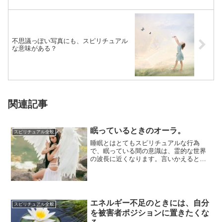
不思議っぽい写真にも、スピリチュアル
な意味がある？
関連記事
眠っているときのオーラ。
スピリチュアル全般
睡眠とはとてもスピリチュアルな行為
で、眠っている間の意識は、霊的な世界
の波長に近くなります。言いかえると
「肉体から意識だけが抜けて、あの世に
戻っている」状態...
エネルギー不足のときには、自分
スピリチュアル全般
を被害者ポジションに置きたくな