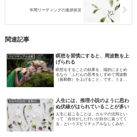
年間リーディングの進捗状況
関連記事
瞑想を習慣にすると、周波数を上
スピリチュアル全般
げられる
瞑想をすることの効果を、端的にまとめ
るなら「ふだんの思考をしずめて周波数
（振動数）を上げること」です。うまく
瞑想の意識状態に入れると、日常生活の
さまざまな「...
人生には、推理小説のように思わ
カルマの法則・波長の法則
ぬ伏線がはられていることが多い
人生に起こることは、カルマの法則とい
って「自分がした行いが自分に返ってく
る」というスピリチュアルなしくみが関
係しています。これまでの自分が重ねて
きた思考、発...