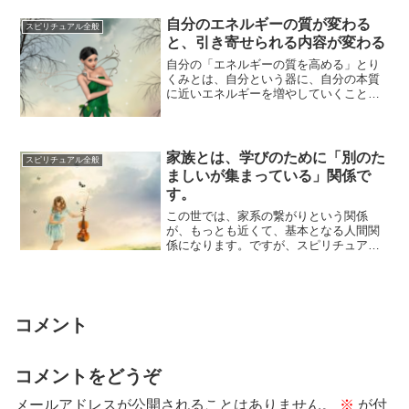
自分のエネルギーの質が変わる
スピリチュアル全般
と、引き寄せられる内容が変わる
自分の「エネルギーの質を高める」とり
くみとは、自分という器に、自分の本質
に近いエネルギーを増やしていくことで
す。自分らしさの純度が高くなると、関
わりがつくら...
家族とは、学びのために「別のた
スピリチュアル全般
ましいが集まっている」関係で
す。
この世では、家系の繋がりという関係
が、もっとも近くて、基本となる人間関
係になります。ですが、スピリチュアル
な観点から解釈すれば、家族といえども
「それぞれ別の...
コメント
コメントをどうぞ
メールアドレスが公開されることはありません。
※
が付