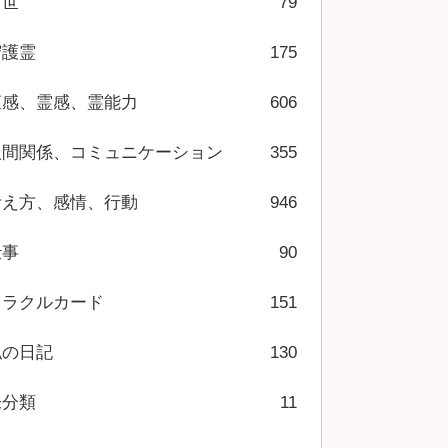
前世
79
守護霊
175
直感、霊感、霊能力
606
人間関係、コミュニケーション
355
考え方、感情、行動
946
仕事
90
オラクルカード
151
私の日記
130
未分類
11