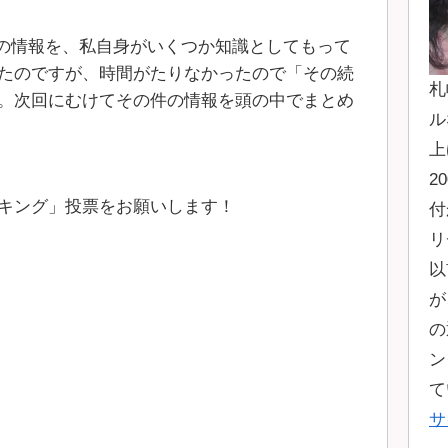
の情報を、私自身がいくつか知識としてもって
たのですが、時間がたりなかったので「その続
札
。次回にむけてその件の情報を頭の中でまとめ
ル
上
2
キング」投票をお願いします！
付
リ
以
が
の
ン
て
サ