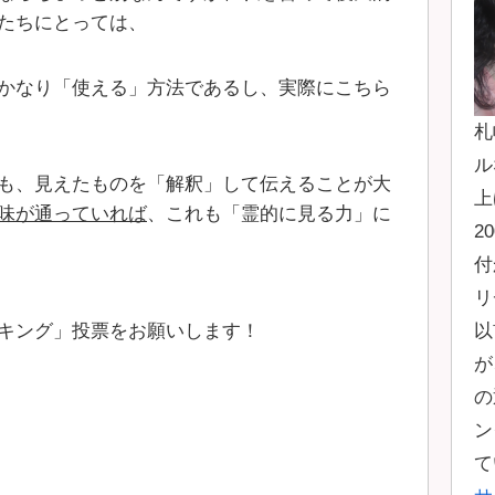
たちにとっては、
かなり「使える」方法であるし、実際にこちら
札
ル
も、見えたものを「解釈」して伝えることが大
上
味が通っていれば
、これも「霊的に見る力」に
2
付
リ
キング」投票をお願いします！
以
が
の
ン
て