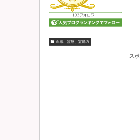
直感、霊感、霊能力
スポ