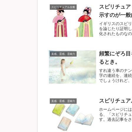
スピリチュア
スピリチュアル全般
示すのが一般
イギリスのスピリ
を論じたり証明し
化されたものなので
頻繁にぞろ目
直感、霊感、霊能力
るとき。
すれ違う車のナン
字の連続を、連続
でしょうけれど、短
スピリチュア
直感、霊感、霊能力
ホームページには
る、「スピリチュ
す。過去記事をさか