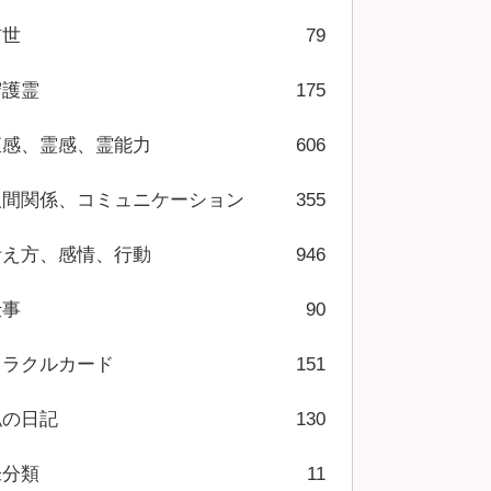
前世
79
守護霊
175
直感、霊感、霊能力
606
人間関係、コミュニケーション
355
考え方、感情、行動
946
仕事
90
オラクルカード
151
私の日記
130
未分類
11