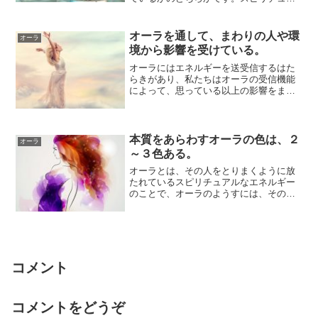
ルに関心をもっている人には、オーラが
大きい人が多...
オーラを通して、まわりの人や環
オーラ
境から影響を受けている。
オーラにはエネルギーを送受信するはた
らきがあり、私たちはオーラの受信機能
によって、思っている以上の影響をまわ
りの環境や人から受けています。自分で
決めたつもり...
本質をあらわすオーラの色は、２
オーラ
～３色ある。
オーラとは、その人をとりまくように放
たれているスピリチュアルなエネルギー
のことで、オーラのようすには、その人
自身が反映されています。性格や性質な
どの本質的な...
コメント
コメントをどうぞ