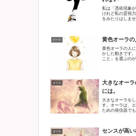
私は「憑依現象が
けれど私の霊視力
をみたりはしません
黄色オーラの
オーラ
黄色オーラの人に
かした動きです。
こと」を選ぶのがも
大きなオーラ
オーラ
には。
大きなオーラをし
す。オーラは、エ
ための発信器でもあ
センスが高い
オーラ