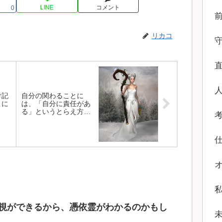
LINE
コメント
0
リカコ
付記
自分の関わることに
こに
は、「自分に責任があ
。
る」というとらえ方
で。
視ができるから、憑依霊がわかるのかもし