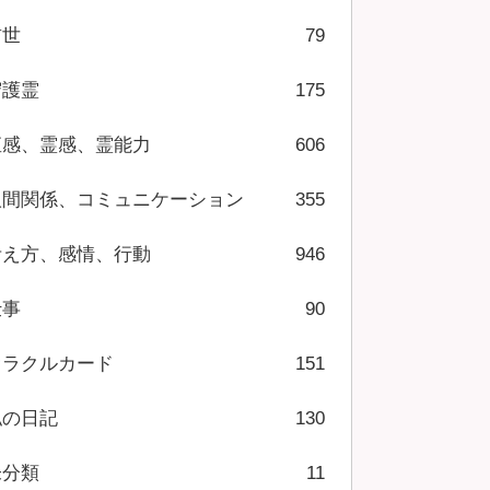
前世
79
守護霊
175
直感、霊感、霊能力
606
人間関係、コミュニケーション
355
考え方、感情、行動
946
仕事
90
オラクルカード
151
私の日記
130
未分類
11