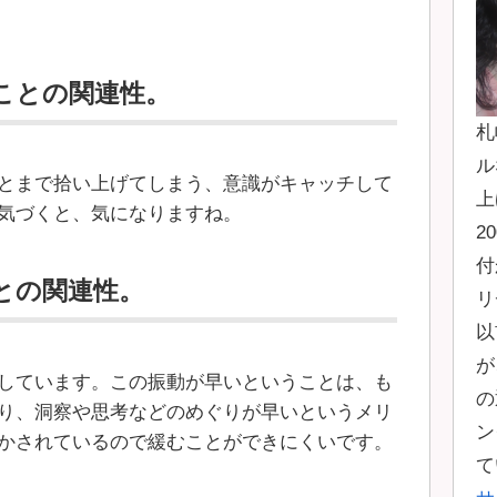
ことの関連性。
札
ル
とまで拾い上げてしまう、意識がキャッチして
上
気づくと、気になりますね。
2
付
との関連性。
リ
以
が
しています。この振動が早いということは、も
の
り、洞察や思考などのめぐりが早いというメリ
ン
かされているので緩むことができにくいです。
て