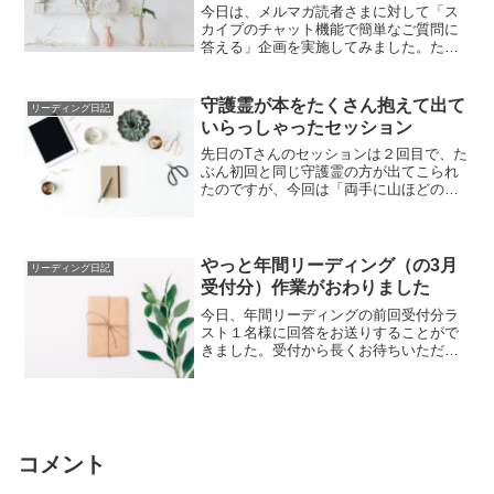
今日は、メルマガ読者さまに対して「ス
カイプのチャット機能で簡単なご質問に
答える」企画を実施してみました。たま
たま時間が空いたことからの思いつきの
ため、急な募...
守護霊が本をたくさん抱えて出て
リーディング日記
いらっしゃったセッション
先日のTさんのセッションは２回目で、た
ぶん初回と同じ守護霊の方が出てこられ
たのですが、今回は「両手に山ほどの書
籍を抱えた状態」で出てこられました。
守護霊の方...
やっと年間リーディング（の3月
リーディング日記
受付分）作業がおわりました
今日、年間リーディングの前回受付分ラ
スト１名様に回答をお送りすることがで
きました。受付から長くお待ちいただい
てありがとうございました。今日から
は、先日受付し...
コメント