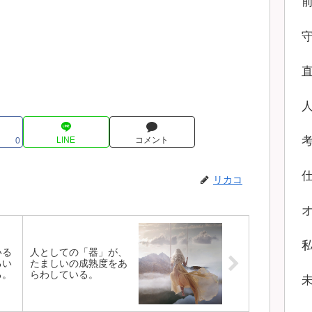
LINE
コメント
0
リカコ
いる
人としての「器」が、
るい
たましいの成熟度をあ
る。
らわしている。