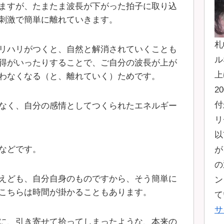
ますが、たまたま波長が下がった拍子に取り込
刺激で簡単に離れていきます。
札
リハリがつくと、自然と解消されていくことも
ル
得がいったりすることで、ご自分の波長が上が
上
わなくなる（と、離れていく）ためです。
2
付
なく、自分の感情としてつくられたエネルギー
リ
以
などです。
が
の
えども、自分自身のものですから、そう簡単に
ン
こちらは時間が掛かることもあります。
て
サ
に、引き寄せて拾ってしまったような、本来の