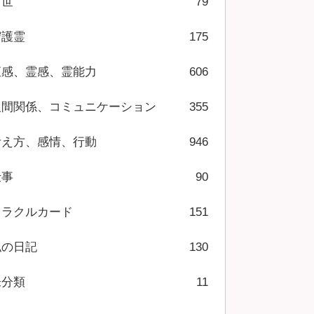
前世
79
守護霊
175
直感、霊感、霊能力
606
人間関係、コミュニケーション
355
考え方、感情、行動
946
仕事
90
オラクルカード
151
私の日記
130
未分類
11