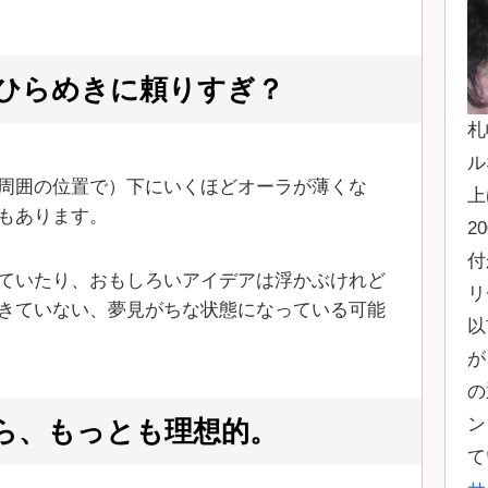
ひらめきに頼りすぎ？
札
ル
周囲の位置で）下にいくほどオーラが薄くな
上
もあります。
2
付
ていたり、おもしろいアイデアは浮かぶけれど
リ
きていない、夢見がちな状態になっている可能
以
が
の
ン
ら、もっとも理想的。
て