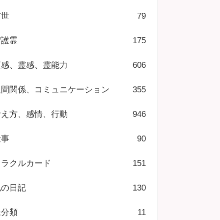
前世
79
守護霊
175
直感、霊感、霊能力
606
人間関係、コミュニケーション
355
考え方、感情、行動
946
仕事
90
オラクルカード
151
私の日記
130
未分類
11