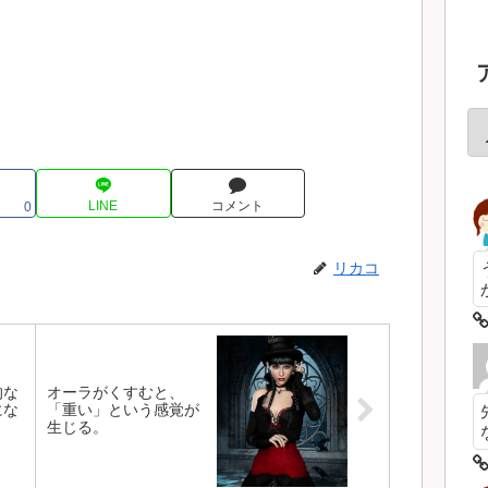
LINE
コメント
0
リカコ
的な
オーラがくすむと、
にな
「重い」という感覚が
生じる。