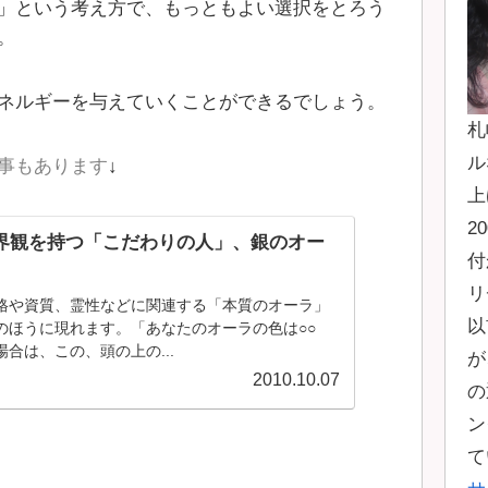
」という考え方で、もっともよい選択をとろう
。
ネルギーを与えていくことができるでしょう。
札
ル
事もあります
↓
上
2
界観を持つ「こだわりの人」、銀のオー
付
リ
格や資質、霊性などに関連する「本質のオーラ」
以
のほうに現れます。「あなたのオーラの色は○○
合は、この、頭の上の...
が
2010.10.07
の
ン
て