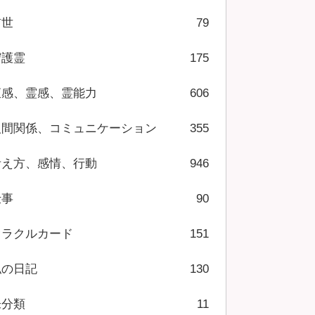
前世
79
守護霊
175
直感、霊感、霊能力
606
人間関係、コミュニケーション
355
考え方、感情、行動
946
仕事
90
オラクルカード
151
私の日記
130
未分類
11