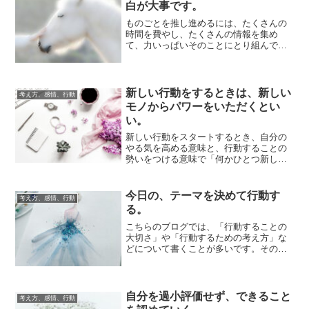
白が大事です。
ものごとを推し進めるには、たくさんの
時間を費やし、たくさんの情報を集め
て、力いっぱいそのことにとり組んでい
くほうが、有利な展開を作っていけるよ
うな気がするも...
新しい行動をするときは、新しい
考え方、感情、行動
モノからパワーをいただくとい
い。
新しい行動をスタートするとき、自分の
やる気を高める意味と、行動することの
勢いをつける意味で「何かひとつ新しい
モノを買う」ことはお勧めです。身につ
けるものや、...
今日の、テーマを決めて行動す
考え方、感情、行動
る。
こちらのブログでは、「行動することの
大切さ」や「行動するための考え方」な
どについて書くことが多いです。その理
由は、行動することが与える、人生への
作用は大きい...
自分を過小評価せず、できること
考え方、感情、行動