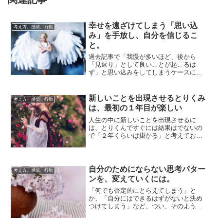
幸せを遠ざけてしまう「思い込
考え方、感情、行動
み」を手放し、自分を信じるこ
と。
過去記事で「我慢が多いほど、後から
「見返り」として良いことが起こるは
ず」と思い込みをしてしまうケースにつ
いてとりあげました。この「逆パター
ン」もあって、「幸...
新しいことを出現させるとりくみ
考え方、感情、行動
は、最初の１年目が楽しい
人生の中に新しいことを出現させるに
は、とりくんですぐには結果はでないの
で「２年くらいは掛かる」と考えておく
といいでしょう。１年目は自分自身を掘
り下げることや...
自分のためにならない思考パター
考え方、感情、行動
ンを、変えていくには。
「何でも否定的にとらえてしまう」と
か、「自分にはできるはずがないと決め
つけてしまう」など、つい、そのように
考えることが習慣となっている、自分の