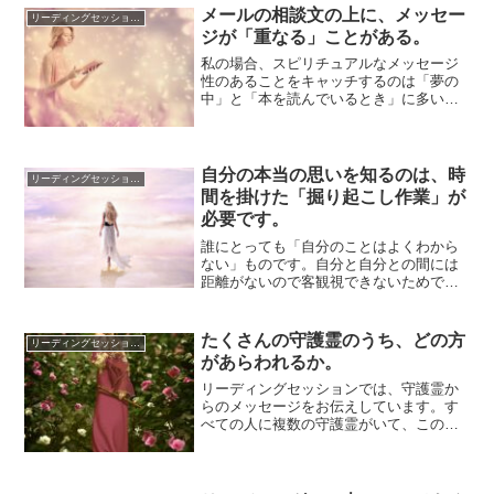
メールの相談文の上に、メッセー
リーディングセッションについて
ジが「重なる」ことがある。
私の場合、スピリチュアルなメッセージ
性のあることをキャッチするのは「夢の
中」と「本を読んでいるとき」に多い、
という内容を書いたのが、こちらの過去
記事になりま...
自分の本当の思いを知るのは、時
リーディングセッションについて
間を掛けた「掘り起こし作業」が
必要です。
誰にとっても「自分のことはよくわから
ない」ものです。自分と自分との間には
距離がないので客観視できないためで
す。これは「悩んでいること」にもあて
はまり、自分が...
たくさんの守護霊のうち、どの方
リーディングセッションについて
があらわれるか。
リーディングセッションでは、守護霊か
らのメッセージをお伝えしています。す
べての人に複数の守護霊がいて、この人
生の学びを見守り導いているという霊的
なしくみにつ...