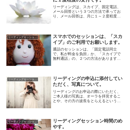
リーディングは、スカイプ、固定電話、
メール回答という３つの方法で承ってお
り、メール回答は、月に１～２度程度の
受付となっています。以前は、常時受付
を行っていま...
スマホでのセッションは、「スカ
リーディングセッションについて
イプ」のご利用でお願いします。
通話のセッションは、「固定電話同士
で、私が料金を負担」か、「スカイプで
無料通話」の、２つの方法があります。
以前は、お客様に料金を負担いただく形
で、携帯同士の...
リーディングの申込に添付してい
リーディングセッションについて
ただく、写真について。
リーディングのお申込の際にいただく、
ご本人様の写真は、オーラを拝見するこ
とや、その方の波長をとらえるという目
的で、必要となります。私のほうでは、
以前にいただ...
リーディングセッション時間のめ
リーディングセッションについて
やす。