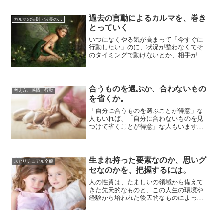
過去の言動によるカルマを、巻き
カルマの法則・波長の法則
とっていく
いつになくやる気が高まって「今すぐに
行動したい」のに、状況が整わなくてそ
のタイミングで動けないとか、相手が同
じペースで動こうとしてくれないとか、
せっかくのや...
合うものを選ぶか、合わないもの
考え方、感情、行動
を省くか。
「自分に合うものを選ぶことが得意」な
人もいれば、「自分に合わないものを見
つけて省くことが得意」な人もいます。
選択の際には、得意な方法を糸口にしま
しょう。苦手...
生まれ持った要素なのか、思いグ
スピリチュアル全般
セなのかを、把握するには。
人の性質は、たましいの領域から備えて
きた先天的なものと、この人生の環境や
経験から培われた後天的なものによって
作られています。どちらもお互いに影響
し合っていま...