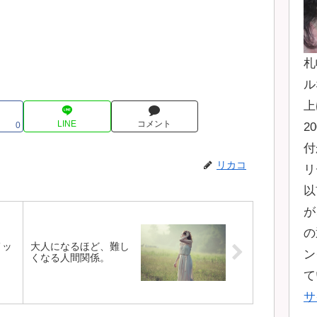
札
ル
上
LINE
コメント
0
2
付
リカコ
リ
以
が
の
メッ
大人になるほど、難し
ン
くなる人間関係。
て
サ