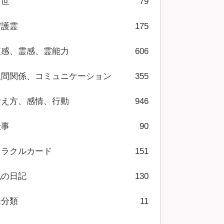
前世
79
守護霊
175
直感、霊感、霊能力
606
人間関係、コミュニケーション
355
考え方、感情、行動
946
仕事
90
オラクルカード
151
私の日記
130
未分類
11